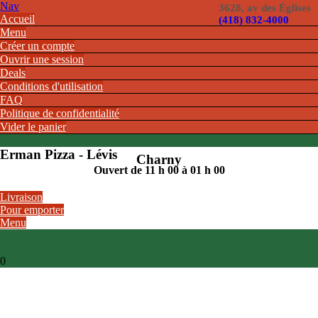
Nav
3628, av des Églises
Accueil
(418) 832-4000
Menu
Créer un compte
Ouvrir une session
Deals
Conditions d'utilisation
FAQ
Politique de confidentialité
Vider le panier
Erman Pizza - Lévis
Charny
Ouvert de 11 h 00 à 01 h 00
Livraison
Pour emporter
Menu
0